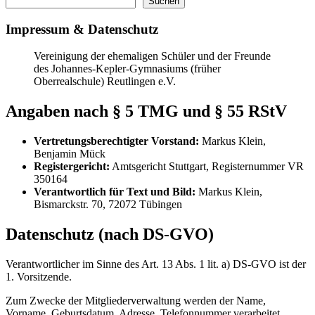
Sidebar
Suchen
Impressum & Datenschutz
Vereinigung der ehemaligen Schüler und der Freunde
des Johannes-Kepler-Gymnasiums (früher
Oberrealschule) Reutlingen e.V.
Angaben nach § 5 TMG und § 55 RStV
Vertretungsberechtigter Vorstand:
Markus Klein,
Benjamin Mück
Registergericht:
Amtsgericht Stuttgart, Registernummer VR
350164
Verantwortlich für Text und Bild:
Markus Klein,
Bismarckstr. 70, 72072 Tübingen
Datenschutz (nach DS-GVO)
Verantwortlicher im Sinne des Art. 13 Abs. 1 lit. a) DS-GVO ist der
1. Vorsitzende.
Zum Zwecke der Mitgliederverwaltung werden der Name,
Vorname, Geburtsdatum, Adresse, Telefonnummer verarbeitet.