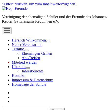
"Enter" drücken, um zum Inhalt weiterzugehen
Kepi-
Freunde
Vereinigung der ehemaligen Schüler und der Freunde des Johannes-
Kepler-Gymnasiums Reutlingen e.V.
open
menu
Herzlich Willkommen…
Neuer Vereinsname
Termine
open
Ehemaligen-Grillen
menu
Abi-Treffen
Mitglied werden
Über uns
open
Jahresberichte
menu
Kontakt
Impressum & Datenschutz
Homepage der Schule
instagram
linkedin
email
Suchen